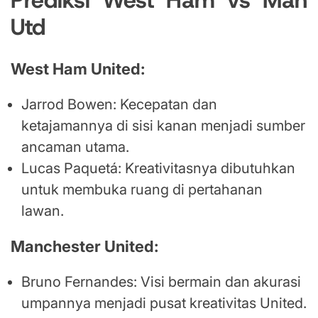
Utd
West Ham United:
Jarrod Bowen: Kecepatan dan
ketajamannya di sisi kanan menjadi sumber
ancaman utama.
Lucas Paquetá: Kreativitasnya dibutuhkan
untuk membuka ruang di pertahanan
lawan.
Manchester United:
Bruno Fernandes: Visi bermain dan akurasi
umpannya menjadi pusat kreativitas United.