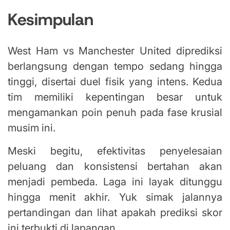
Kesimpulan
West Ham vs Manchester United diprediksi
berlangsung dengan tempo sedang hingga
tinggi, disertai duel fisik yang intens. Kedua
tim memiliki kepentingan besar untuk
mengamankan poin penuh pada fase krusial
musim ini.
Meski begitu, efektivitas penyelesaian
peluang dan konsistensi bertahan akan
menjadi pembeda. Laga ini layak ditunggu
hingga menit akhir. Yuk simak jalannya
pertandingan dan lihat apakah prediksi skor
ini terbukti di lapangan.