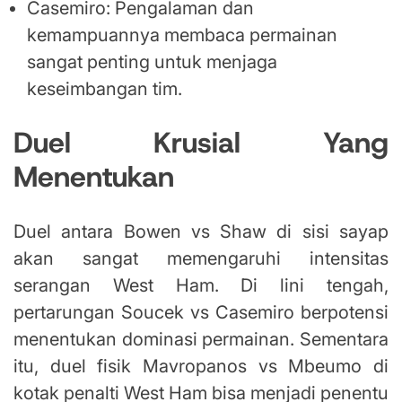
Casemiro: Pengalaman dan
kemampuannya membaca permainan
sangat penting untuk menjaga
keseimbangan tim.
Duel Krusial Yang
Menentukan
Duel antara Bowen vs Shaw di sisi sayap
akan sangat memengaruhi intensitas
serangan West Ham. Di lini tengah,
pertarungan Soucek vs Casemiro berpotensi
menentukan dominasi permainan. Sementara
itu, duel fisik Mavropanos vs Mbeumo di
kotak penalti West Ham bisa menjadi penentu