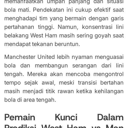
memanfaatkan umpan panjang dan situasi
bola mati. Pendekatan ini cukup efektif saat
menghadapi tim yang bermain dengan garis
pertahanan tinggi. Namun, konsentrasi lini
belakang West Ham masih sering goyah saat
mendapat tekanan beruntun.
Manchester United lebih nyaman menguasai
bola dan membangun serangan dari lini
tengah. Mereka akan mencoba mengontrol
tempo sejak awal, meski transisi bertahan
masih menjadi titik rawan ketika kehilangan
bola di area tengah.
Pemain Kunci Dalam
Prediksi West Ham vs Man