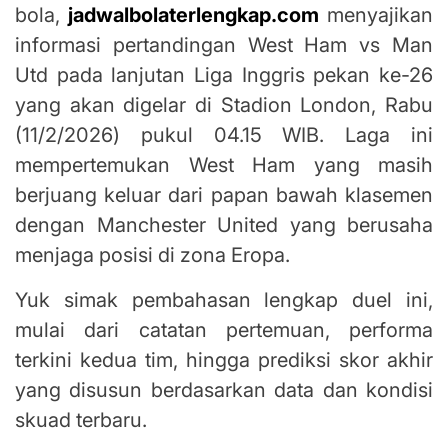
bola,
jadwalbolaterlengkap.com
menyajikan
informasi pertandingan West Ham vs Man
Utd pada lanjutan Liga Inggris pekan ke-26
yang akan digelar di Stadion London, Rabu
(11/2/2026) pukul 04.15 WIB. Laga ini
mempertemukan West Ham yang masih
berjuang keluar dari papan bawah klasemen
dengan Manchester United yang berusaha
menjaga posisi di zona Eropa.
Yuk simak pembahasan lengkap duel ini,
mulai dari catatan pertemuan, performa
terkini kedua tim, hingga prediksi skor akhir
yang disusun berdasarkan data dan kondisi
skuad terbaru.