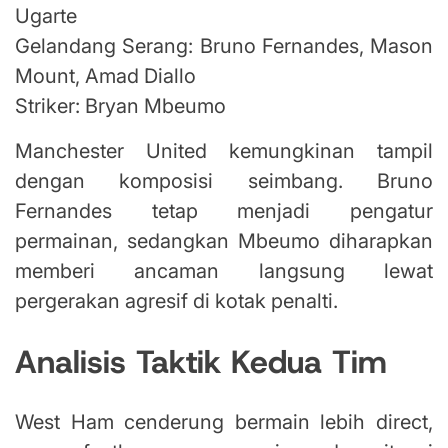
Ugarte
Gelandang Serang: Bruno Fernandes, Mason
Mount, Amad Diallo
Striker: Bryan Mbeumo
Manchester United kemungkinan tampil
dengan komposisi seimbang. Bruno
Fernandes tetap menjadi pengatur
permainan, sedangkan Mbeumo diharapkan
memberi ancaman langsung lewat
pergerakan agresif di kotak penalti.
Analisis Taktik Kedua Tim
West Ham cenderung bermain lebih direct,