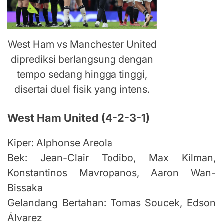
West Ham vs Manchester United
diprediksi berlangsung dengan
tempo sedang hingga tinggi,
disertai duel fisik yang intens.
West Ham United (4-2-3-1)
Kiper: Alphonse Areola
Bek: Jean-Clair Todibo, Max Kilman,
Konstantinos Mavropanos, Aaron Wan-
Bissaka
Gelandang Bertahan: Tomas Soucek, Edson
Álvarez