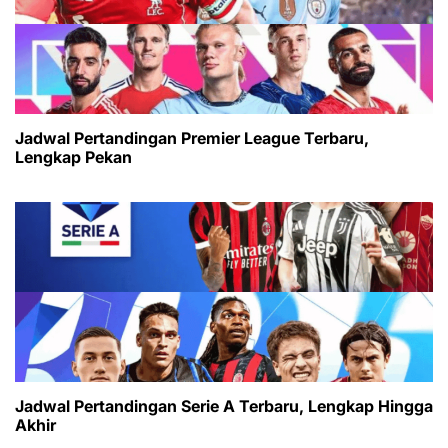
Jadwal Pertandingan Premier League Terbaru,
Lengkap Pekan
Jadwal Pertandingan Serie A Terbaru, Lengkap Hingga
Akhir