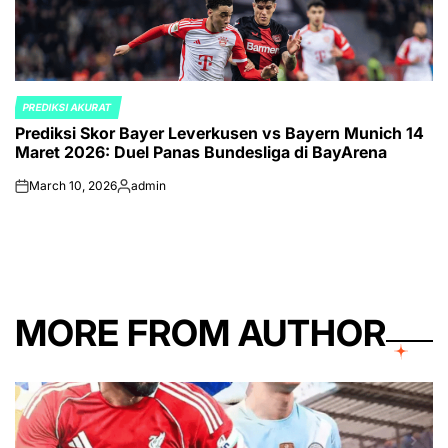
PREDIKSI AKURAT
POSTED
Prediksi Skor Bayer Leverkusen vs Bayern Munich 14
IN
Maret 2026: Duel Panas Bundesliga di BayArena
March 10, 2026
admin
on
Posted
by
MORE FROM AUTHOR