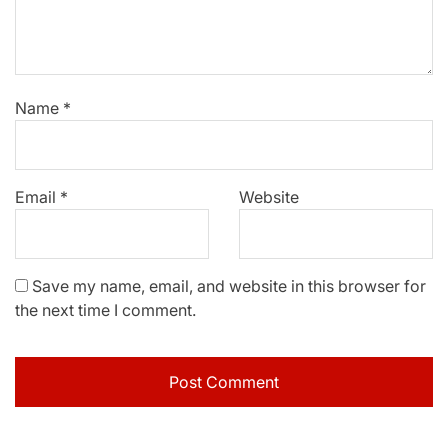
Name
*
Email
*
Website
Save my name, email, and website in this browser for
the next time I comment.