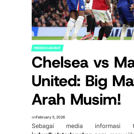
PREDIKSI AKURAT
POSTED
Chelsea vs M
IN
United: Big M
Arah Musim!
on
February 5, 2026
Sebagai media informasi t