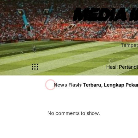
Skip
MEDIA 
to
content
Tempat 
Hasil Pertand
tandingan Premier League Terbaru, Lengkap Pekan
News Flash
March 1
on
No comments to show.