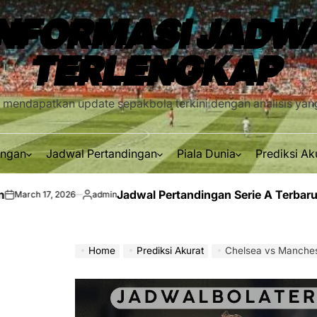
INFORMASI JADW
TERLENGKAP
mendapatkan update sepakbola terkini dengan analisis yan
ingan
Jadwal Pertandingan
Piala Dunia
Prediksi Ak
Jadwal Pertandingan Serie A Terbaru, Lengk
7, 2026
admin
Posted
by
Home
Prediksi Akurat
Chelsea vs Manches