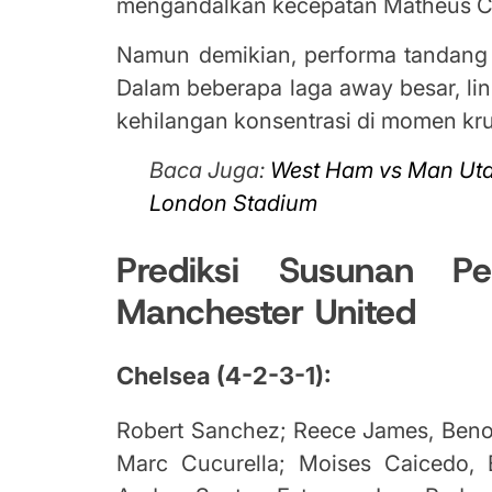
mengandalkan kecepatan Matheus C
Namun demikian, performa tandang 
Dalam beberapa laga away besar, li
kehilangan konsentrasi di momen kru
Baca Juga:
West Ham vs Man Utd:
London Stadium
Prediksi Susunan P
Manchester United
Chelsea (4-2-3-1):
Robert Sanchez; Reece James, Benoi
Marc Cucurella; Moises Caicedo, 