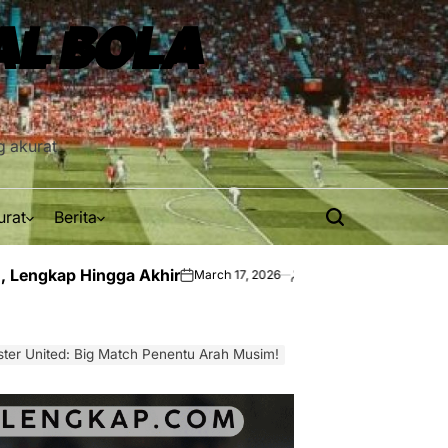
AL BOLA
g akurat
urat
Berita
ap Hingga Akhir
Prediksi Skor Liverpoo
March 17, 2026
admin
on
Posted
by
ter United: Big Match Penentu Arah Musim!