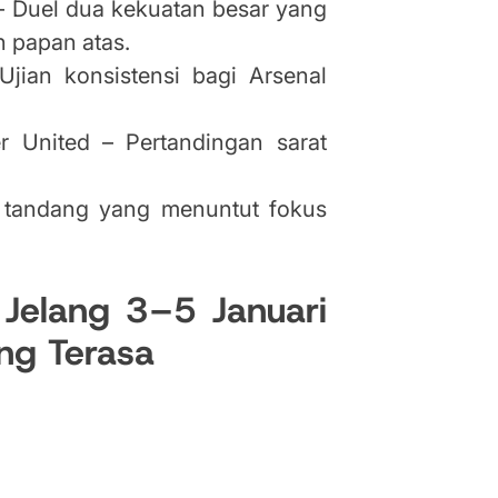
– Duel dua kekuatan besar yang
 papan atas.
jian konsistensi bagi Arsenal
r United – Pertandingan sarat
a tandang yang menuntut fokus
 Jelang 3–5 Januari
ng Terasa