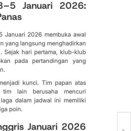
 3–5 Januari 2026:
Panas
a 5 Januari 2026 membuka awal
an yang langsung menghadirkan
 Sejak hari pertama, klub-klub
pkan pada pertandingan yang
n.
 menjadi kunci. Tim papan atas
 tim lain berusaha mencuri
laga dalam jadwal ini memiliki
iga poin.
nggris Januari 2026
Jad