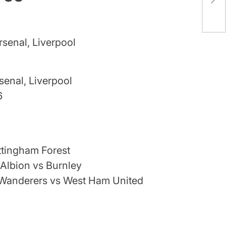
202
senal, Liverpool
6
tingham Forest
 Albion
vs
Burnley
Wanderers
vs
West Ham United