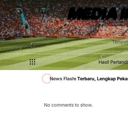
Skip
MEDIA 
to
content
Tempat 
Hasil Pertand
rtandingan Premier League Terbaru, Lengkap Pekan
News Flash
March
on
No comments to show.