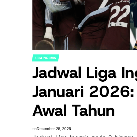
LIGA INGGRIS
POSTED
Jadwal Liga I
IN
Januari 2026:
Awal Tahun
on
December 25, 2025