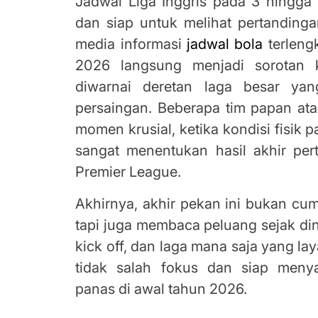
Jadwal Liga Inggris pada 3 hingga
dan siap untuk melihat pertanding
media informasi
jadwal bola
terleng
2026 langsung menjadi sorotan 
diwarnai deretan laga besar ya
persaingan. Beberapa tim papan ata
momen krusial, ketika kondisi fisik p
sangat menentukan hasil akhir per
Premier League
.
Akhirnya, akhir pekan ini bukan cu
tapi juga membaca peluang sejak dini
kick off, dan laga mana saja yang la
tidak salah fokus dan siap meny
panas di awal tahun 2026.