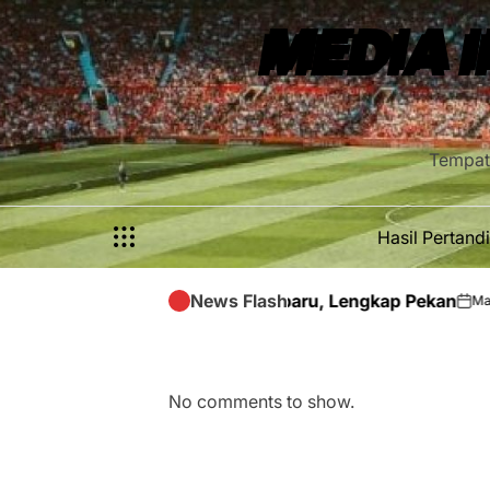
Skip
MEDIA 
to
content
Tempat 
Hasil Pertand
ingan Premier League Terbaru, Lengkap Pekan
News Flash
March 17, 202
on
No comments to show.