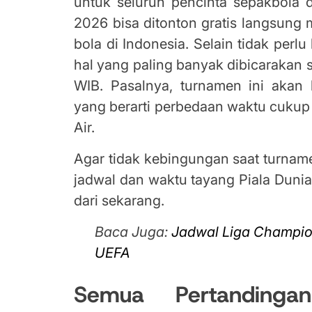
untuk seluruh pencinta sepakbola d
2026 bisa ditonton gratis langsung 
bola di Indonesia. Selain tidak perl
hal yang paling banyak dibicarakan 
WIB. Pasalnya, turnamen ini akan 
yang berarti perbedaan waktu cukup
Air.
Agar tidak kebingungan saat turnam
jadwal dan waktu tayang Piala Duni
dari sekarang.
Baca Juga:
Jadwal Liga Champio
UEFA
Semua Pertandinga