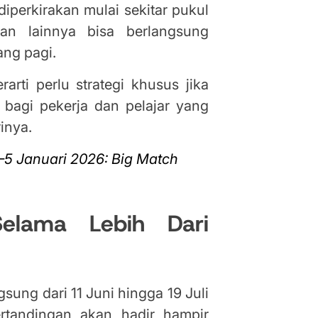
diperkirakan mulai sekitar pukul
an lainnya bisa berlangsung
ang pagi.
arti perlu strategi khusus jika
 bagi pekerja dan pelajar yang
inya.
3–5 Januari 2026: Big Match
elama Lebih Dari
sung dari 11 Juni hingga 19 Juli
ertandingan akan hadir hampir