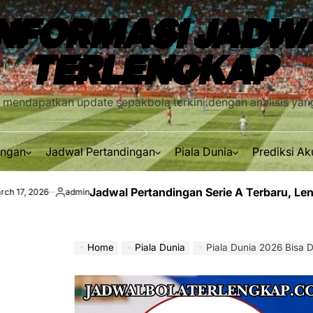
INFORMASI JADW
TERLENGKAP
mendapatkan update sepakbola terkini dengan analisis yan
ingan
Jadwal Pertandingan
Piala Dunia
Prediksi Ak
Jadwal Pertandingan Serie A Terbaru, Lengkap Hi
6
admin
Posted
by
Home
Piala Dunia
Piala Dunia 2026 Bisa D