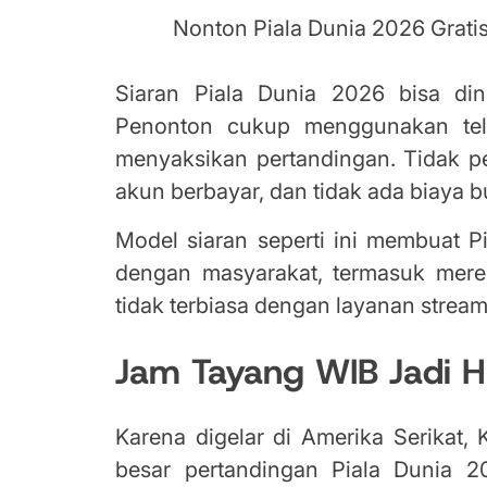
Nonton Piala Dunia 2026 Gratis
Siaran Piala Dunia 2026 bisa din
Penonton cukup menggunakan tele
menyaksikan pertandingan. Tidak per
akun berbayar, dan tidak ada biaya b
Model siaran seperti ini membuat P
dengan masyarakat, termasuk mere
tidak terbiasa dengan layanan stream
Jam Tayang WIB Jadi H
Karena digelar di Amerika Serikat,
besar pertandingan Piala Dunia 