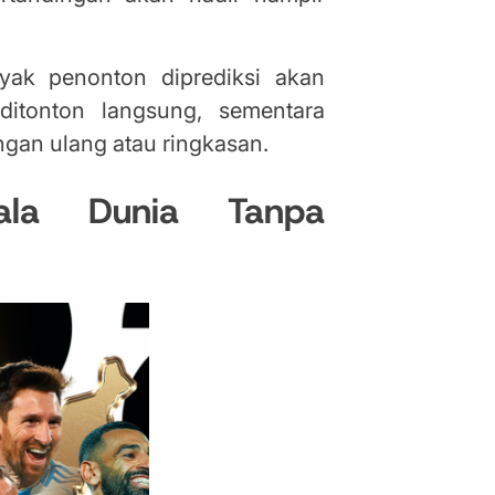
yak penonton diprediksi akan
 ditonton langsung, sementara
ngan ulang atau ringkasan.
ala Dunia Tanpa